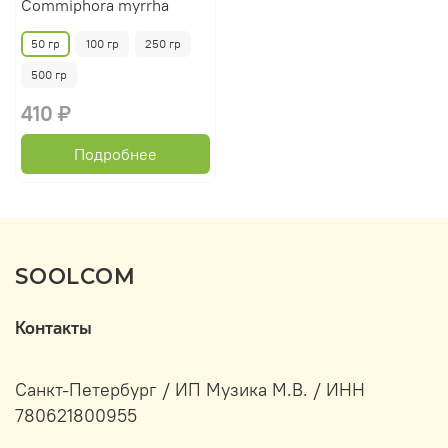
Commiphora myrrha
50 гр
100 гр
250 гр
500 гр
410 ₽
Подробнее
SOOLCOM
Контакты
Санкт-Петербург / ИП Музика М.В. / ИНН
780621800955