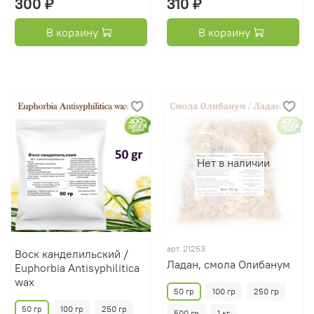
300 ₽
310 ₽
В корзину
В корзину
Нет в наличии
арт.
21253
Воск канделильский /
Ладан, смола Олибанум
Euphorbia Antisyphilitica
wax
50 гр
100 гр
250 гр
50 гр
100 гр
250 гр
500 гр
1 кг