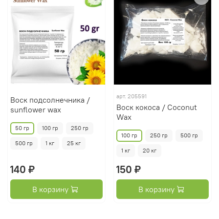
арт.
205591
Воск подсолнечника /
Воск кокоса / Coconut
sunflower wax
Wax
50 гр
100 гр
250 гр
100 гр
250 гр
500 гр
500 гр
1 кг
25 кг
1 кг
20 кг
140 ₽
150 ₽
В корзину
В корзину