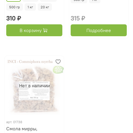
500 гр
1 кг
20 кг
310 ₽
315 ₽
В корзину
Подробнее
Нет в наличии
арт.
01738
Смола мирры,