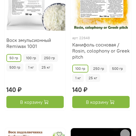
арт.
22648
Воск эмульсионный
Канифоль сосновая /
Remiwax 1001
Rosin, colophony or Greek
pitch
50 гр
100 гр
250 гр
500 гр
1 кг
25 кг
100 гр
250 гр
500 гр
1 кг
25 кг
140 ₽
140 ₽
В корзину
В корзину