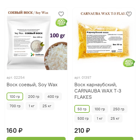
арт.
02254
арт.
01397
Воск соевый, Soy Wax
Воск карнаубский,
CARNAUBA WAX T-3
FLAKES
100 гр
200 гр
400 гр
700 гр
1 кг
25 кг
50 гр
100 гр
250 гр
500 гр
1 кг
25 кг
160 ₽
210 ₽