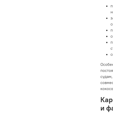
п
н
з
с
п
с
п
с
с
Особен
постоя
судам,
совме
кокос
Кар
и ф