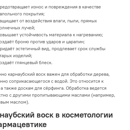
редотвращает износ и повреждения в качестве
апольного покрытия;
ащищает от воздействия влаги, пыли, прямых
олнечных лучей;
овышает устойчивость материала к нагреванию;
оздаёт броню против ударов и царапин;
ридаёт эстетичный вид, продлевает срок службы
тарых изделий;
оздаёт глянцевый блеск.
но карнаубский воск важен для обработки дерева,
нно соприкасающегося с водой. Это относится к
 а также доскам для сёрфинга. Обработка ведется
стно с другими пропитывающими маслами (например,
овым маслом).
наубский воск в косметологии
армацевтике