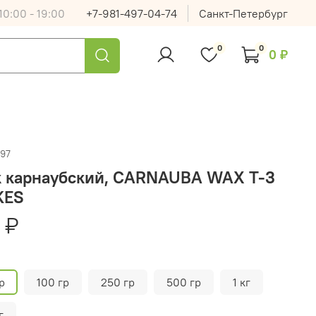
0:00 - 19:00
+7-981-497-04-74
Санкт-Петербург
0
0
0 ₽
397
к карнаубский, CARNAUBA WAX T-3
KES
 ₽
р
100 гр
250 гр
500 гр
1 кг
г