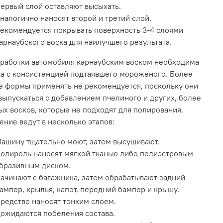
ервый слой оставляют высыхать.
налогично наносят второй и третий слой.
екомендуется покрывать поверхность 3-4 слоями
арнаубского воска для наилучшего результата.
работки автомобиля карнаубским воском необходима
а с консистенцией подтаявшего мороженого. Более
 формы применять не рекомендуется, поскольку они
выпускаться с добавлением пчелиного и других, более
х восков, которые не подходят для полирования.
ние ведут в несколько этапов:
ашину тщательно моют, затем высушивают.
олироль наносят мягкой тканью либо полиэстровым
бразивным диском.
ачинают с багажника, затем обрабатывают задний
ампер, крылья, капот, передний бампер и крышу.
редство наносят тонким слоем.
ожидаются побеления состава.