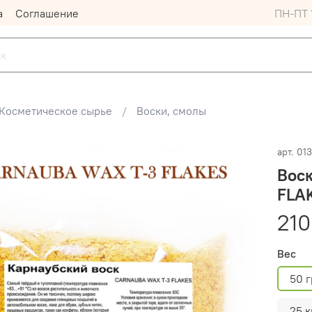
а
Соглашение
ПН-ПТ 1
Косметическое сырье
Воски, смолы
арт.
01
Вос
FLA
210
Вес
50 г
25 к