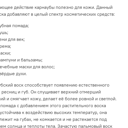
ающее действие карнаубы полезно для кожи. Данный
ска добавляют в целый спектр косметических средств:
убная помада;
ушь;
ени для век;
рема;
аски;
ампуни и бальзамы;
ечебные маски для волос;
вёрдые духи.
бский воск способствует появлению естественного
 ресниц и губ. Он слущивает верхний отмерший
ий и смягчает кожу, делает её более ровной и светлой.
 помада с добавлением этого растительного воска
устойчива к воздействию высоких температур, она
лежит на губах, не комкается и не растекается под
ем солнца и теплоты тела. Зачастую пальмовый воск