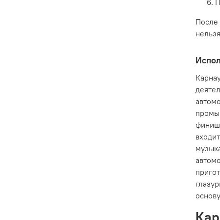
П
После 
нельзя
Испол
Карнау
деятел
автом
промы
финишн
входит
музык
автомо
пригот
глазур
основу
Кар