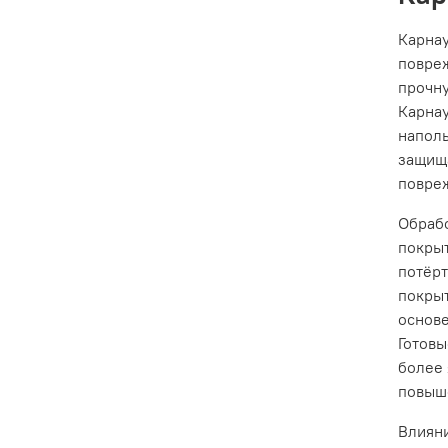
Карнау
повреж
прочну
Карнау
наполь
защища
повре
Обрабо
покрыт
потёрт
покрыт
основе
Готовы
более 
повыш
Влияни