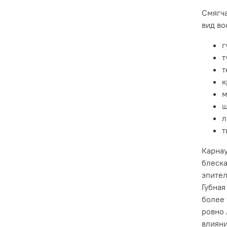
Смягч
вид во
г
т
т
к
м
ш
л
т
Карнау
блеска
эпител
Губная
более 
ровно 
влияни