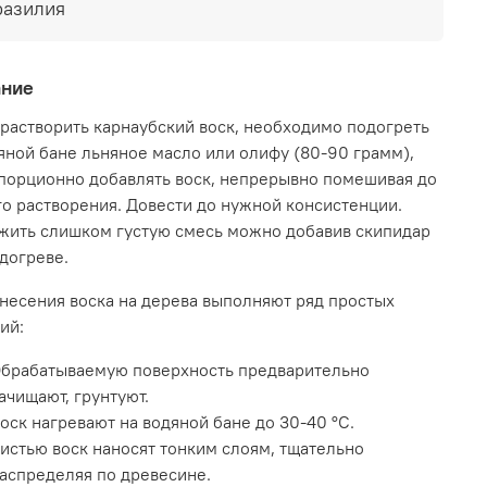
разилия
гически чистый продукт.
тва: способствует повышению смягчающих
ание
тв косметики, увеличивает термическую
льность. Обладает свойством эмульгации жиров,
растворить карнаубский воск, необходимо подогреть
ает естественный блеск конечного продукта,
яной бане льняное масло или олифу (80-90 грамм),
чатывает» влагу, способствует улучшению
порционно добавлять воск, непрерывно помешивая до
гических свойств. Придает косметике вязкость,
о растворения. Довести до нужной консистенции.
ту и твердость. Часто является заменой
жить слишком густую смесь можно добавив скипидар
ному воску, хоть и стоит дороже.
догреве.
нение: воск карнаубский используется в
несения воска на дерева выполняют ряд простых
тве вспомогательного средства. Чаще всего
ий:
пает в роли загустителя и абсорбента.
брабатываемую поверхность предварительно
овки: рекомендуется вводить в косметику от 1,5
ачищают, грунтуют.
% воска. Средняя дозировка для губной помады
оск нагревают на водяной бане до 30-40 °С.
38%, туалетного мыла - 2-3%, воска для
яций - не более 25%.
истью воск наносят тонким слоям, тщательно
аспределяя по древесине.