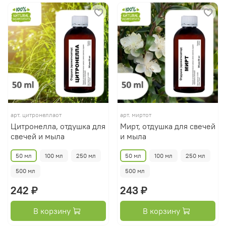
арт.
цитронеллаот
арт.
миртот
Цитронелла, отдушка для
Мирт, отдушка для свечей
свечей и мыла
и мыла
50 мл
100 мл
250 мл
50 мл
100 мл
250 мл
500 мл
500 мл
242 ₽
243 ₽
В корзину
В корзину