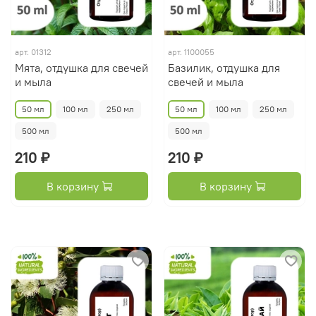
арт.
01312
арт.
1100055
Мята, отдушка для свечей
Базилик, отдушка для
и мыла
свечей и мыла
50 мл
100 мл
250 мл
50 мл
100 мл
250 мл
500 мл
500 мл
210 ₽
210 ₽
В корзину
В корзину