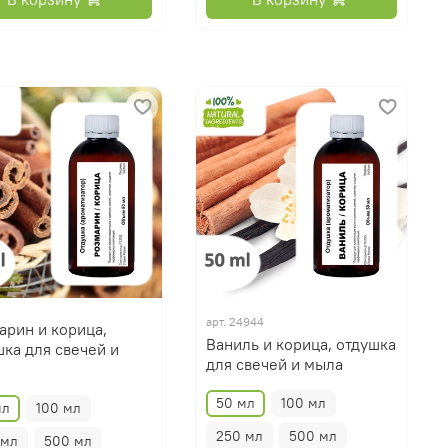
арт.
24944
арин и корица,
Ваниль и корица, отдушка
шка для свечей и
для свечей и мыла
50 мл
100 мл
мл
100 мл
250 мл
500 мл
 мл
500 мл