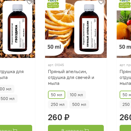
арт.
01045
арт.
пр
отдушка для
Пряный апельсин,
Прян
мыла
отдушка для свечей и
отду
мыла
мыла
100 мл
50 мл
100 мл
50 
500 мл
250 мл
500 мл
250
260 ₽
26
рзину
В корзину