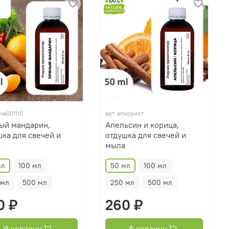
ма001110
арт.
апкориот
ый мандарин,
Апельсин и корица,
шка для свечей и
отдушка для свечей и
мыла
мл
100 мл
50 мл
100 мл
 мл
500 мл
250 мл
500 мл
0 ₽
260 ₽
В корзину
В корзину