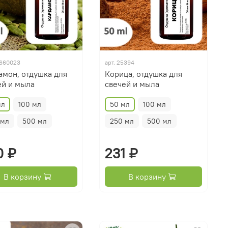
660023
арт.
25394
амон, отдушка для
Корица, отдушка для
ей и мыла
свечей и мыла
мл
100 мл
50 мл
100 мл
 мл
500 мл
250 мл
500 мл
0 ₽
231 ₽
В корзину
В корзину