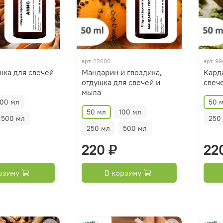
арт.
22600
арт.
99
шка для свечей
Мандарин и гвоздика,
Кард
отдушка для свечей и
свеч
мыла
100 мл
50 
50 мл
100 мл
500 мл
250
250 мл
500 мл
220 ₽
22
рзину
В корзину