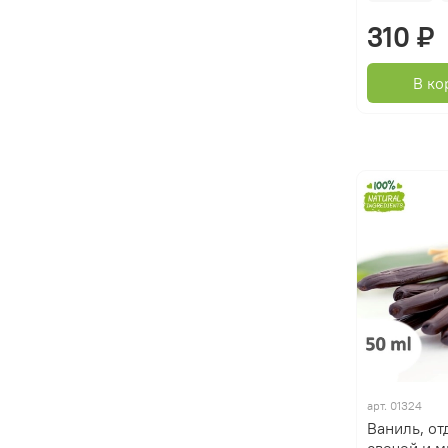
310 ₽
В ко
арт.
01324
Ваниль, от
свечей и 