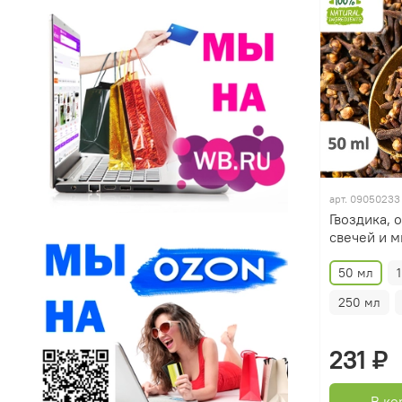
арт.
09050233
Гвоздика, 
свечей и 
50 мл
250 мл
231 ₽
В ко