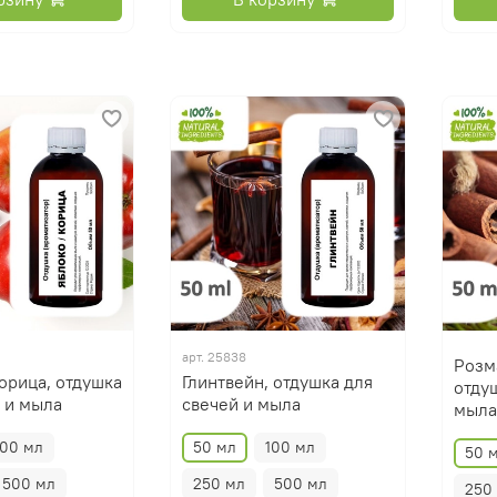
арт.
25838
Розм
орица, отдушка
Глинтвейн, отдушка для
отду
 и мыла
свечей и мыла
мыла
100 мл
50 мл
100 мл
50 
500 мл
250 мл
500 мл
250