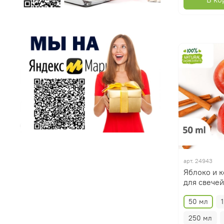
арт.
24943
Яблоко и к
для свечей
50 мл
250 мл