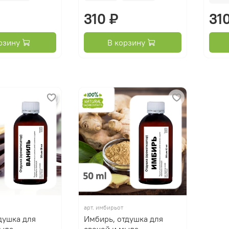
310 ₽
31
рзину
В корзину
арт.
имбирьот
душка для
Имбирь, отдушка для
мыла
свечей и мыла