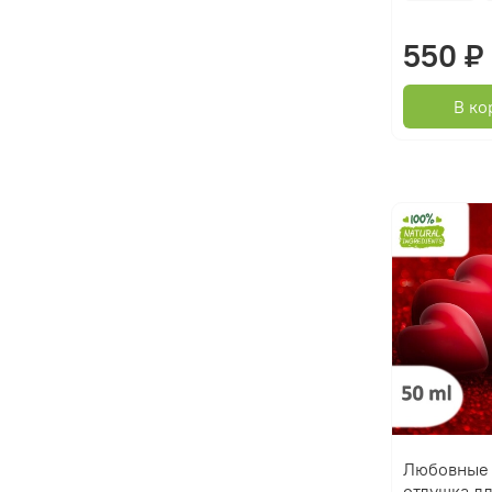
550 ₽
В ко
Любовные 
отдушка дл