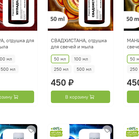
, отдушка для
СВАДХИСТАНА, отдушка
МАНИ
мыла
для свечей и мыла
свеч
100 мл
50 мл
100 мл
50 
500 мл
250 мл
500 мл
250
450 ₽
45
рзину
В корзину