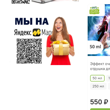
Эффект оч
отдушка дл
50 мл
250 мл
550 ₽