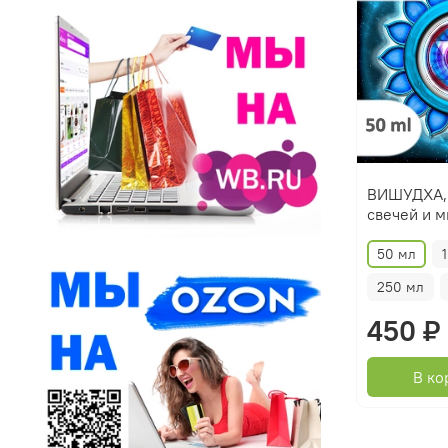
ВИШУДХА, 
свечей и 
50 мл
250 мл
450 ₽
В ко