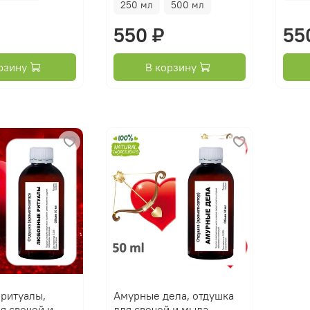
250 мл
500 мл
550 ₽
55
рзину
В корзину
ритуалы,
Амурные дела, отдушка
я свечей и
для свечей и мыла