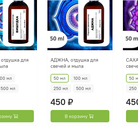
отдушка для
АДЖНА, отдушка для
САХА
мыла
свечей и мыла
свеч
100 мл
50 мл
100 мл
50 
500 мл
250 мл
500 мл
250
450 ₽
45
рзину
В корзину