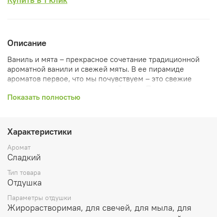
Описание
Ваниль и мята – прекрасное сочетание традиционной
ароматной ванили и свежей мяты. В ее пирамиде
ароматов первое, что мы почувствуем – это свежие
зеленые ноты и запах перечной мяты. Постепенно
Показать полностью
раскрывается сердечна нота, в которой мягко звучат
ароматы карамели и садовой мяты. Освежает и
округляет звучание отдушки нота шлейфа, выраженная
ароматами ментола, амбры и карибской ванили.
Характеристики
Растворимость: жирорастворим.
Аромат
Сладкий
Рекомендуемый процент ввода:
Тип товара
Растительные воски и парафин используется до 10%
Отдушка
Ароматичекие саше и благовония до 50%
Параметры отдушки
Жирорастворимая, для свечей, для мыла, для
Лосьоны и парфюмерия до 5%