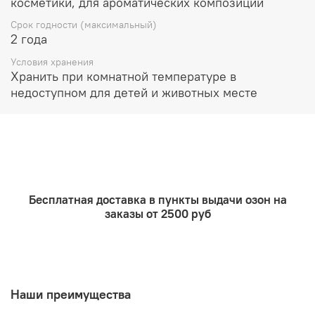
косметики, для ароматических композиций
Масла для ванны, мыло, гели до 5%
Срок годности (максимальный)
2 года
Очищающие продукты до 5%
Условия хранения
Подходит для использования в мыле с нуля
Хранить при комнатной температуре в
недоступном для детей и животных месте
Бесплатная доставка в пункты выдачи озон на
заказы от 2500 руб
Наши преимущества