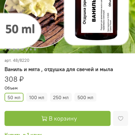
арт.
48/8220
Ваниль и мята , отдушка для свечей и мыла
308 ₽
Объем
50 мл
100 мл
250 мл
500 мл
В корзину
Купить в 1 клик