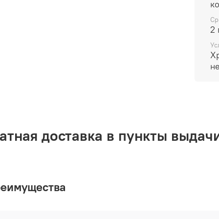
Масла
Очищ
Ср
2 
Подхо
Ус
Х
н
атная доставка в пункты выдачи
реимущества