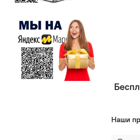
Беспл
Наши п