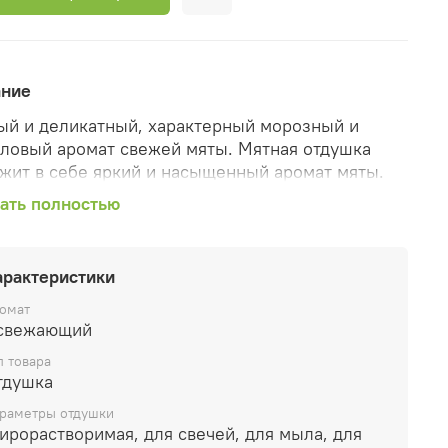
ание
й и деликатный, характерный морозный и
ловый аромат свежей мяты. Мятная отдушка
жит в себе яркий и насыщенный аромат мяты.
ем знаком своим легким холодком и приятной
ать полностью
стью.
оримость: жирорастворим.
арактеристики
ендуемый процент ввода:
омат
свежающий
тельные воски и парафин используется до 10%
п товара
тичекие саше и благовония до 50%
тдушка
ны и парфюмерия до 5%
раметры отдушки
растворимая, для свечей, для мыла, для