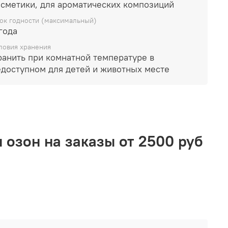
 для ванны, мыло, гели до 5%
косметики, для ароматических композиций
ающие продукты до 5%
ок годности (максимальный)
года
дит для использования в мыле с нуля
ловия хранения
ранить при комнатной температуре в
едоступном для детей и животных месте
 озон на заказы от 2500 руб