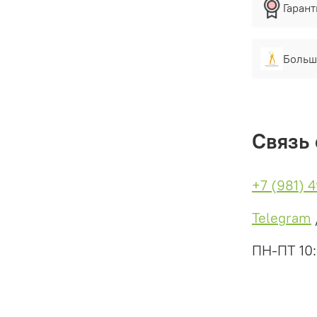
Гаран
Больш
Связь 
+7 (981) 
Telegram
ПН-ПТ 10