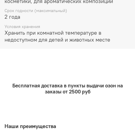
косметики, для ароматических композиций
Очищающие продукты до 5%
Срок годности (максимальный)
2 года
Подходит для использования в мыле с нуля
Условия хранения
Хранить при комнатной температуре в
недоступном для детей и животных месте
Бесплатная доставка в пункты выдачи озон на
заказы от 2500 руб
Наши преимущества