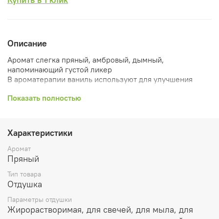
Описание
Аромат слегка пряный, амбровый, дымный,
напоминающий густой ликер
В ароматерапии ваниль используют для улучшения
настроения при депрессиях, тревоге, для снятия чувства
Показать полностью
усталости и стресса
Приятный теплый букет
Растворимость: жирорастворим.
Характеристики
Рекомендуемый процент ввода:
Аромат
Пряный
Растительные воски и парафин используется до 10%
Тип товара
Ароматичекие саше и благовония до 50%
Отдушка
Лосьоны и парфюмерия до 5%
Параметры отдушки
Жирорастворимая, для свечей, для мыла, для
Масла для ванны, мыло, гели до 5%