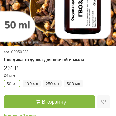
арт.
09050233
Гвоздика, отдушка для свечей и мыла
231 ₽
Объем
50 мл
100 мл
250 мл
500 мл
В корзину
Купить в 1 клик