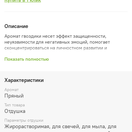
Описание
Аромат гвоздики несет эффект защищенности,
неуязвимости для негативных эмоций, помогает
сконцентрироваться на личностном развитии и
избавиться от нервозности.
Показать полностью
Растворимость: жирорастворим.
Рекомендуемый процент ввода:
Характеристики
Растительные воски и парафин используется до 10%
Аромат
Пряный
Ароматичекие саше и благовония до 50%
Тип товара
Лосьоны и парфюмерия до 5%
Отдушка
Масла для ванны, мыло, гели до 5%
Параметры отдушки
Жирорастворимая, для свечей, для мыла, для
Очищающие продукты до 5%