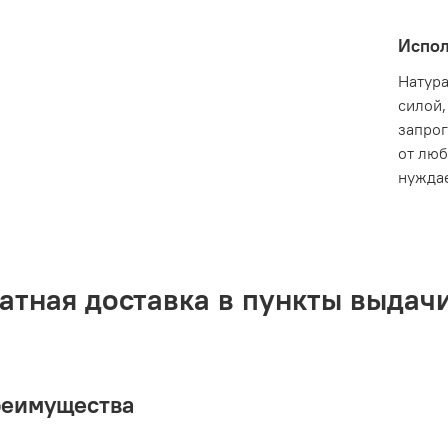
Испол
Натур
силой,
запрог
от люб
нуждае
атная доставка в пункты выдачи
реимущества