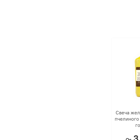
Свеча желт
пчелиного 
г
3
От