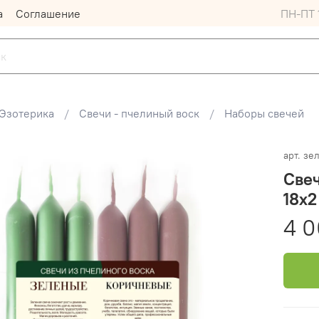
а
Соглашение
ПН-ПТ 1
Эзотерика
Свечи - пчелиный воск
Наборы свечей
арт.
зе
Свеч
18х2
4 0