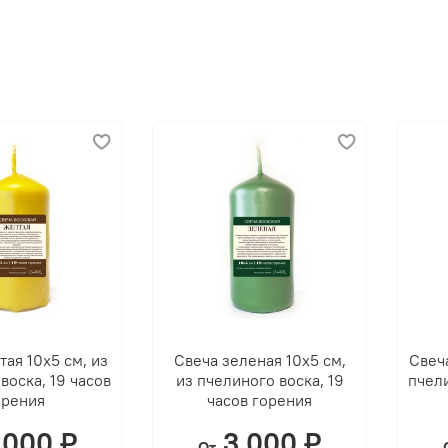
ая 10х5 см, из
Свеча зеленая 10х5 см,
Свеча
воска, 19 часов
из пчелиного воска, 19
пчели
орения
часов горения
 000 ₽
3 000 ₽
От