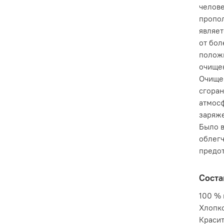
челове
пропол
являет
от бо
положи
очищен
Очищен
сгоран
атмосф
заряже
Было в
облегч
предот
Соста
100 % 
Хлопк
Красит