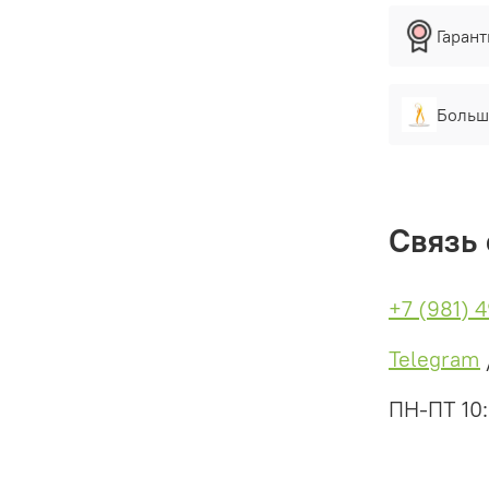
Гаран
Больш
Связь 
+7 (981) 
Telegram
ПН-ПТ 10