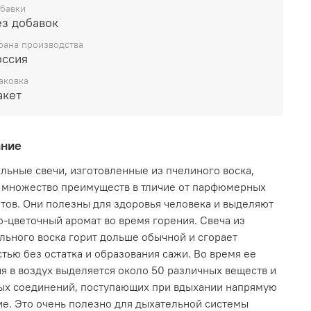
дружба, баланс, магия земли, концентрация,
бавки
ство, интуиция. Земные связи, постоянство,
ез добавок
, телепатия, обнаружение вещей, которые были
рана производства
ны. Успех общего дела, профессиональные
оссия
аковка
невая свеча может пробудить чувство
акет
нности и помочь разобраться в ситуации. По
у воздействию она нейтральная. Медитация над
ожет помочь отыскать пропавшие вещи.
ание
овешивает связь с природой и окружающим
. Используется для привлечения денег и
льные свечи, изготовленные из пчелиного воска,
оления финансового кризиса
 множество преимуществ в тличие от парфюмерных
тов. Они полезны для здоровья человека и выделяют
-цветочный аромат во время горения. Свеча из
льного воска горит дольше обычной и сгорает
тью без остатка и образования сажи. Во время ее
я в воздух выделяется около 50 различных веществ и
ых соединений, поступающих при вдыхании напрямую
ие. Это очень полезно для дыхательной системы