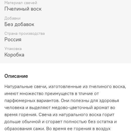
Материал свечей
против физических и ментальных атак. Помогает
Пчелиный воск
преодолеть лень. Увеличивает магнетизм в ритуале
Добавки
Без добавок
Страна производства
Россия
Упаковка
Коробка
Описание
Натуральные свечи, изготовленные из пчелиного воска,
имеют множество преимуществ в тличие от
парфюмерных вариантов. Они полезны для здоровья
человека и выделяют медово-цветочный аромат во
время горения. Свеча из натурального воска горит
дольше обычной и сгорает полностью без остатка и
образования сажи. Во время ее горения в воздух