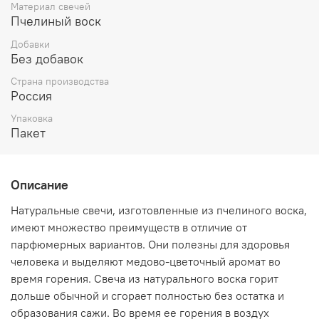
Если это энергия желания, страсти, любви или
Материал свечей
ненависти, то она обязательно возрастает. Если это
Пчелиный воск
обиды или страхи, то черная свеча способна их
Добавки
уничтожить, свести к минимуму.
Без добавок
Использования черных свечей:
Страна производства
Россия
защита
очищение
Упаковка
усиление других свечей
Пакет
Описание
Натуральные свечи, изготовленные из пчелиного воска,
имеют множество преимуществ в отличие от
парфюмерных вариантов. Они полезны для здоровья
человека и выделяют медово-цветочный аромат во
время горения. Свеча из натурального воска горит
дольше обычной и сгорает полностью без остатка и
образования сажи. Во время ее горения в воздух