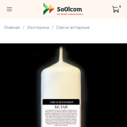
0
Главная
Эзотерика
Свечи алтарные