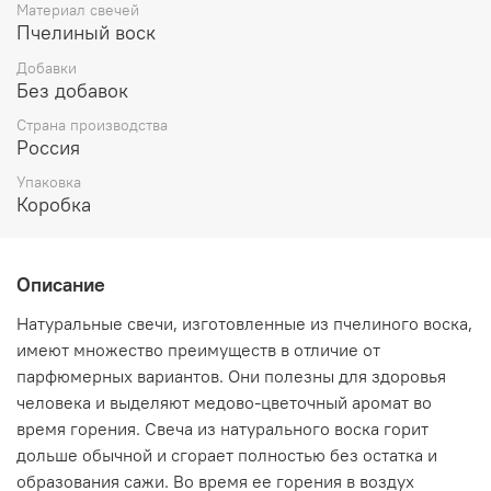
Материал свечей
увеличение духовного опыта и общения с
Пчелиный воск
наставниками, ангелами и внутренним я. Белые свечи
подходят для использования в качестве алтарных, так
Добавки
как они вбирают и лунную, и солнечную энергии.
Без добавок
Страна производства
Россия
Упаковка
Коробка
Описание
Натуральные свечи, изготовленные из пчелиного воска,
имеют множество преимуществ в отличие от
парфюмерных вариантов. Они полезны для здоровья
человека и выделяют медово-цветочный аромат во
время горения. Свеча из натурального воска горит
дольше обычной и сгорает полностью без остатка и
образования сажи. Во время ее горения в воздух