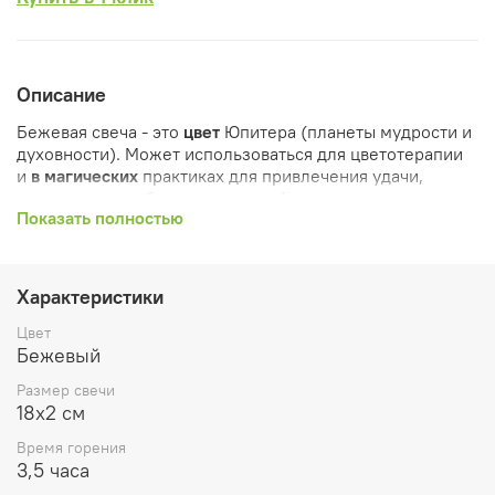
Описание
Бежевая свеча - это
цвет
Юпитера (планеты мудрости и
духовности). Может использоваться для цветотерапии
и
в
магических
практиках для привлечения удачи,
материального благосостояния (в случае, если в
Показать полностью
персональном гороскопе Юпитер — Ваш покровитель),
получения власти и укрепления авторитета, для
решения вопросов, связанных с детьми, для обретения
духовного наставника
Характеристики
Размер свечи 18х2см
Цвет
Бежевый
Свеча из 100% пчелиного воска
Размер свечи
Без добавок
18х2 см
Время горения 3,5 часа
Время горения
3,5 часа