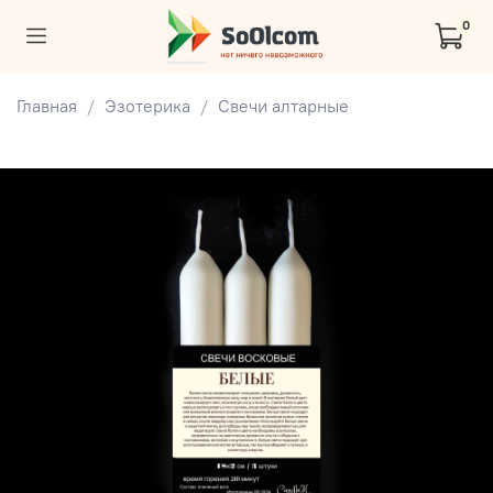
0
Главная
Эзотерика
Свечи алтарные