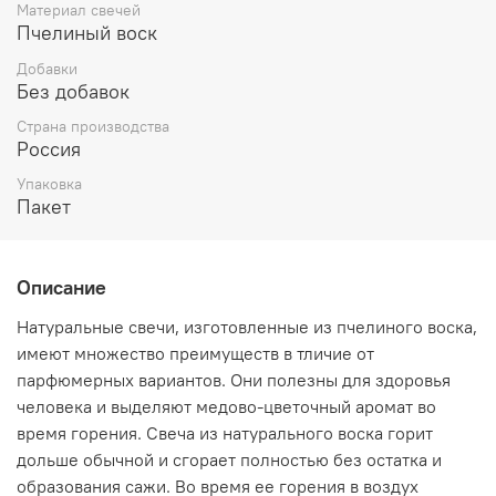
Материал свечей
несправедливостью, для медитаций. Свечи белого
Пчелиный воск
цвета необходимы в ритуалах, направленных на
увеличение духовного опыта и общения с
Добавки
наставниками, ангелами и внутренним я. Белые свечи
Без добавок
подходят для использования в качестве алтарных, так
Страна производства
как они вбирают и лунную, и солнечную энергии.
Россия
Упаковка
Пакет
Описание
Натуральные свечи, изготовленные из пчелиного воска,
имеют множество преимуществ в тличие от
парфюмерных вариантов. Они полезны для здоровья
человека и выделяют медово-цветочный аромат во
время горения. Свеча из натурального воска горит
дольше обычной и сгорает полностью без остатка и
образования сажи. Во время ее горения в воздух