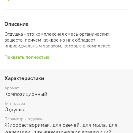
Описание
Отдушка - это комплексная смесь органических
веществ, причем каждое из них обладает
индивидуальным запахом, которые в комплексе
обеспечивают отдушке индивидуальный аромат. Кроме
Показать полностью
ароматических веществ, отдушка также содержит
растворитель, добавляемый для обеспечения ее
хорошего распределения в конечном продукте
(пропилен гликоль), и фиксатор, вводимый для
Характеристики
снижения летучести компонентов отдушки и
сохранения запаха в течение более долгого времени
Аромат
(АромаФикс).
Композиционный
Растворимость: жирорастворимая.
Тип товара
Рекомендуемая производителем концентрация: от 1 до
Отдушка
2,5 мл на 100 г конечного продукта (в данном случае от
20 до 50 капель)
Параметры отдушки
Жирорастворимая, для свечей, для мыла, для
косметики, для ароматических композиций