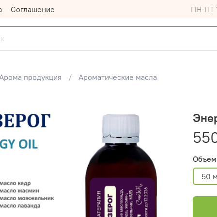
а
Соглашение
ПН-ПТ 1
Арома продукция
Ароматические масла
Энер
55
Объем
50 