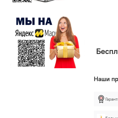
Беспл
Наши п
Гаран
Больш