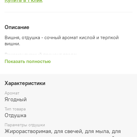
Описание
Вишня, отдушка -
сочный аромат кислой и терпкой
вишни.
Рекомендуемый процент ввода:
Показать полностью
Растительные воски и парафин используется до 10%
Ароматичекие саше и благовония до 50%
Характеристики
Лосьоны и парфюмерия до 5%
Аромат
Масла для ванны, мыло, гели до 5%
Ягодный
Тип товара
Очищающие продукты до 5%
Отдушка
Параметры отдушки
Жирорастворимая, для свечей, для мыла, для