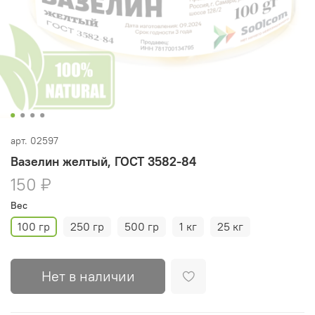
арт.
02597
Вазелин желтый, ГОСТ 3582-84
150 ₽
Вес
100 гр
250 гр
500 гр
1 кг
25 кг
Нет в наличии