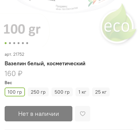
арт.
21752
Вазелин белый, косметический
160 ₽
Вес
100 гр
250 гр
500 гр
1 кг
25 кг
Нет в наличии