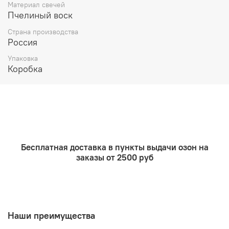
Материал свечей
отрицательной энергии, устранение препятствий, а
Пчелиный воск
также для привязок и отворотов.
Ее используют в медитации, чтобы найти свет во
Страна производства
тьме. Она открывает сокровенное, помогает
Россия
обрести уверенность и увидеть цель, понять, ради
Упаковка
чего приходится идти на жертвы.
Коробка
Черная свеча заряжается практически на любое
действие, так как черный цвет прекрасно
поглощает любой вид энергии. Может
использоваться как в созидающей, так и в
деструктивной магии.
Черную свечу, как правило, зажигают
одновременно с белой, поскольку ее цвет
действует угнетающе и при избытке может вызвать
Бесплатная доставка в пункты выдачи озон на
депрессию. Возжигание черной свечи со свечой
заказы от 2500 руб
любого другого цвета рассеивает негативную
энергию
Состав: пчелиный воск, полынь
Размер конуса 7х5 см
Наши преимущества
Очень сильное горение