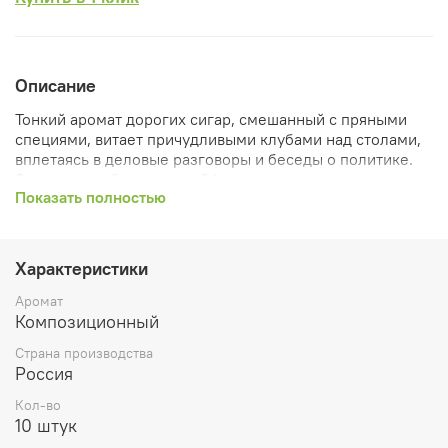
Описание
Тонкий аромат дорогих сигар, смешанный с пряными
специями, витает причудливыми клубами над столами,
вплетаясь в деловые разговоры и беседы о политике.
Завлекает табачным шлейфом, мягко переплетаясь с
Показать полностью
сладостью ванили засушенных фруктов.
Кол-во 10 кубиков
Характеристики
Вес 60 гр
Аромат
Поместите 1 кубик в аромалампу и зажгите под ней
Композиционный
чайную свечу
Страна производства
Воск для аромалампы наполнит ваш дом приятным
Россия
ароматом. Вы можете в любой момент заменить воск
другим, выбрав аромат, соответствующий вашему
Кол-во
настроению..
10 штук