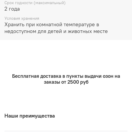
Срок годности (максимальный)
Никогда не оставляйте расплавленный воск в
2 года
аромалампе без присмотра или вблизи
легковоспламеняющихся предметов. Не храните в
Условия хранения
доступном для детей и животных месте.
Хранить при комнатной температуре в
недоступном для детей и животных месте
Бесплатная доставка в пункты выдачи озон на
заказы от 2500 руб
Наши преимущества