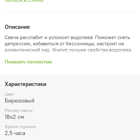
Описание
Свеча расслабит и успокоит водолеев. Поможет снять
депрессию, избавиться от бессонницы, настроит на
романтический лад. Усилит лучшие свойства водолеев.
Планета – Уран;
Показать полностью
Цвета: зеленый и голубой (бирюзовый)
Стихия Водолея – воздух. Бирюзовый цвет
Характеристики
вдохновляют, а также дают уверенность в новом
дне, способны оградить от злой энергии чужого
Цвет
влияния.
Бирюзовый
Состав: пчелиный воск, тысячелистник, мята, лист
Размер свечи
смородины, апельсин
18х2 см
Размер 18х2 см
Время горения
2,5 часа