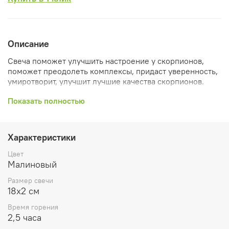
Описание
Свеча поможет улучшить настроение у скорпионов,
поможет преодолеть комплексы, придаст уверенность,
умиротворит, улучшит лучшие качества скорпионов.
Планета: Плутон;
Показать полностью
Основные цвета: пурпурный;
Стихия Скорпиона вода — они символизирует
Характеристики
некое таинство, присущее людям этого знака
зодиака. Вместе с властью над тайной Скорпионы
Цвет
обладают силой духа. В одежде, интерьере должны
Малиновый
преобладать оттенки бордового, а также
пурпурного. Именно они могут удержать людей в
Размер свечи
сознании и уберечь от хаоса.
18х2 см
Время горения
Состав: пчелиный воск, ваниль, жасмин, лимон
2,5 часа
Размер 18х2 см