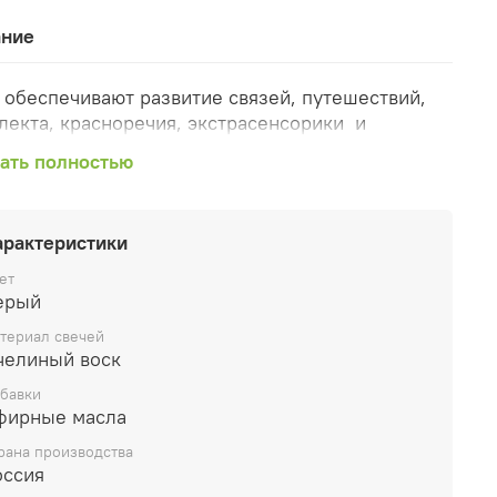
ание
 обеспечивают развитие связей, путешествий,
лекта, красноречия, экстрасенсорики и
цания, свободы и мудрости
ать полностью
-----------
в: пчелиный воск,
арактеристики
ные масла:
лимон, розмарин, роза, эвкалипт
ет
ерый
 горения 45 часов
териал свечей
челиный воск
бавки
фирные масла
рана производства
оссия