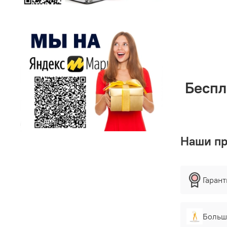
Беспл
Наши п
Гаран
Больш