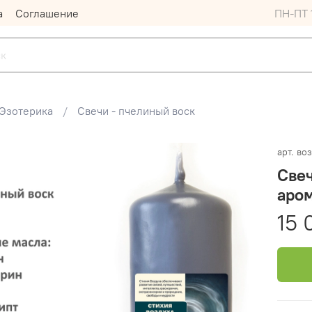
а
Соглашение
ПН-ПТ 1
Эзотерика
Свечи - пчелиный воск
арт.
во
Све
аром
15 