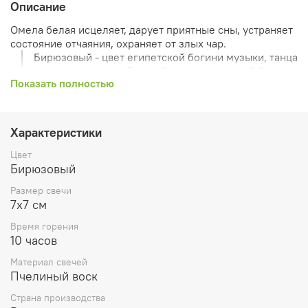
Описание
Омела белая исцеляет, дарует приятные сны, устраняет
состояние отчаяния, охраняет от злых чар.
Бирюзовый - цвет египетской богини музыки, танца
хатор и мудрости. Волшебное зеркало этой богини
Показать полностью
отражало истинную сущность всех, кто смотрелся в
него.
Ритуалы со свечами бирюзового цвета
способствуют установлению гармонии между
Характеристики
чувствами и мыслями, опытом и мудростью,
разумом и сердцем.
Цвет
Свечи бирюзового цвета помогут, если вам нужно
Бирюзовый
одновременно уделить внимание самым
Размер свечи
различным сферам жизни или делать сразу две
7х7 см
карьеры.
Этот цвет вызывает сострадание и альтруизм,
Время горения
увеличение целительских способностей,
10 часов
способствует сохранению объективности при
Материал свечей
необходимости сделать трудный выбор или
Пчелиный воск
принять решение, даёт возможность проникать в
другие измерения.
Страна производства