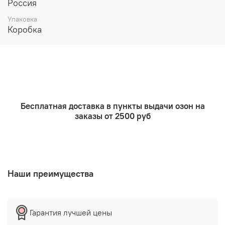
Россия
Состав: пчелиный воск. омела
Размер 7х7 см
Упаковка
Коробка
Время горения 10 часов
.
Бесплатная доставка в пункты выдачи озон на
заказы от 2500 руб
Наши преимущества
Гарантия лучшей цены