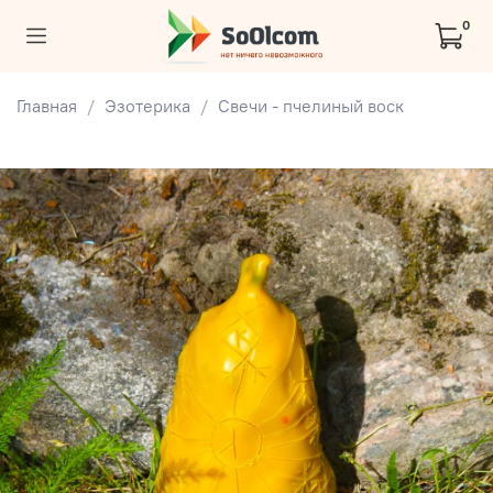
0
Главная
Эзотерика
Свечи - пчелиный воск