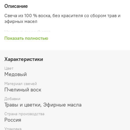
Описание
Свеча из 100 % воска, без красителя со сбором трав и
эфирных масел
На свече рунный став.
Показать полностью
Травы: розмарин, мята, ромашка, шалфей, зверобой,
лаванда, календула, душица
Размер свечи 14х8,5 см
Характеристики
Цвет
Можно использовать неоднократно.
Медовый
Восстанавливает жизненные силы, дает энергию.
Материал свечей
Возвращает в ресурсное состояние. Помогает
Пчелиный воск
преодолеть болезни и просто увеличить жизненный
тонус
Добавки
Травы и цветки, Эфирные масла
Наши свечи для ритуалов изготовлены вручную
руками мастера. В них вложена сильная
Страна производства
энергетика.
Россия
Упаковка
Свечи мы делаем только из натурального