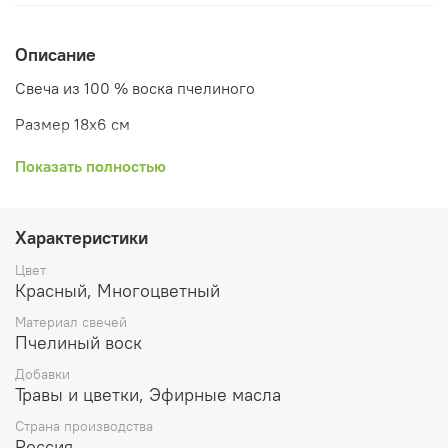
Описание
Свеча из 100 % воска пчелиного
Размер 18х6 см
Добавка; корица, имбирь, гвоздика
Показать полностью
Эфирные масла: нероли, апельсин
Свеча создана в полнолуние
Характеристики
Работает в любом ритуале на увеличение (прибыль,
Цвет
любовный, удача)
Красный, Многоцветный
Материал свечей
Наши свечи для ритуалов изготовлены вручную
Пчелиный воск
руками мастера. В них вложена сильная
энергетика.
Добавки
Травы и цветки, Эфирные масла
Свечи мы делаем только из натурального
пчелиного воска. Добавляем сборы трав и
Страна производства
натуральных эфирных масел
Россия