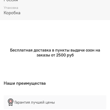
Свечи изготовляются согласно лунному циклу.
Упаковка
Коробка
Свечи для ритуалов упаковываются в
пергаментную бумагу и крафт коробку.
Свечи полностью работают в ритуалах по
назначению.
Бесплатная доставка в пункты выдачи озон на
заказы от 2500 руб
Наши преимущества
Гарантия лучшей цены