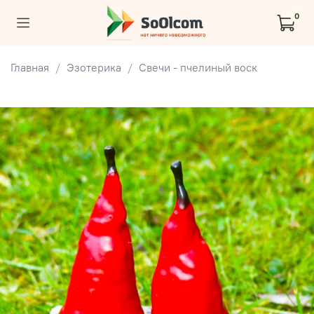
0
Главная
Эзотерика
Свечи - пчелиный воск