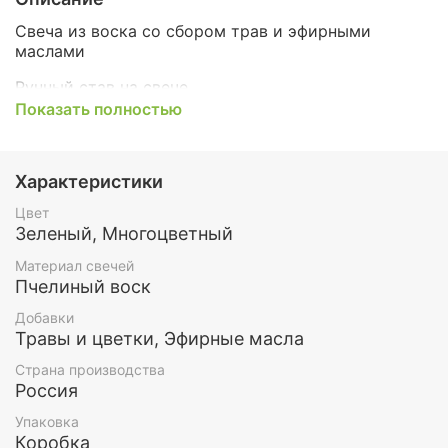
Свеча из воска со сбором трав и эфирными
маслами
Рунный став на свече.
Показать полностью
Свеча работает в ритуалах на развитие и стар
бизнеса, привлечения клиентов
Инструкция прилагается
Характеристики
Цвет
Размер свечи 17х5 см
Зеленый, Многоцветный
Наши свечи для ритуалов изготовлены
Материал свечей
вручную руками мастера. В них вложена
Пчелиный воск
сильная энергетика.
Добавки
Свечи мы делаем только из натурального
Травы и цветки, Эфирные масла
пчелиного воска. Добавляем сборы трав и
натуральных эфирных масел
Страна производства
Россия
Свечи изготовляются согласно лунному циклу.
Упаковка
Свечи для ритуалов упаковываются в
Коробка