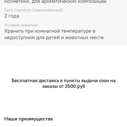
косметики, для ароматических композиций
Масла для ванны, мыло, гели до 5%
Срок годности (максимальный)
Очищающие продукты до 5%
2 года
Подходит для использования в мыле с нуля
Условия хранения
Хранить при комнатной температуре в
недоступном для детей и животных месте
Бесплатная доставка в пункты выдачи озон на
заказы от 2500 руб
Наши преимущества