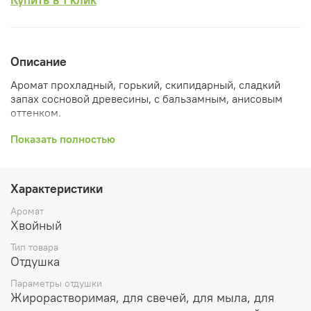
Описание
Аромат прохладный, горький, скипидарный, сладкий
запах сосновой древесины, с бальзамным, анисовым
оттенком.
В испарениях сладость постепенно возрастает; нижний
Показать полностью
тон — смолисто — горький.
Акцент: смолистый.
Характеристики
Растворимость: жирорастворим.
Аромат
Рекомендуемый процент ввода:
Хвойный
Растительные воски и парафин используется до 10%
Тип товара
Отдушка
Ароматичекие саше и благовония до 50%
Параметры отдушки
Лосьоны и парфюмерия до 5%
Жирорастворимая, для свечей, для мыла, для