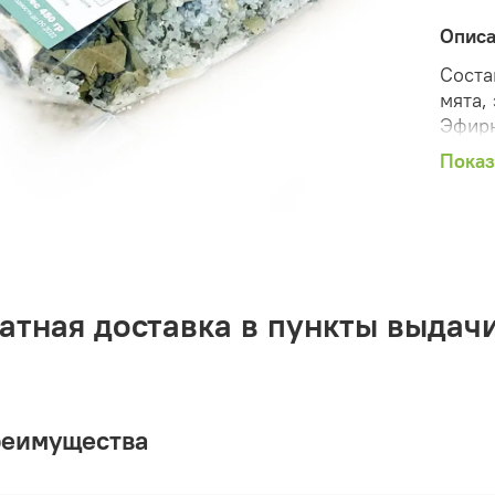
Опис
Соста
мята, 
Эфирн
Вес 4
Показ
Соль 
следы
гипок
возде
Оптим
боли 
атная доставка в пункты выдачи
аритм
связа
Испол
Ванна
реимущества
объем
Ванно