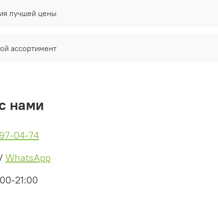
на ли
тия лучшей цены
Продо
ой ассортимент
с нами
497-04-74
/
WhatsApp
:00-21:00