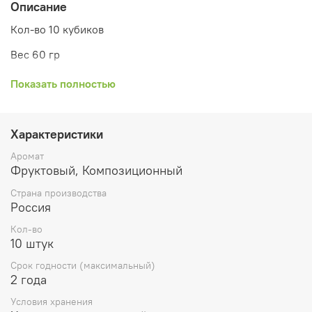
Описание
Кол-во 10 кубиков
Вес 60 гр
Поместите 1 кубик в аромалампу и зажгите под ней
Показать полностью
чайную свечу
Воск для аромалампы наполнит ваш дом приятным
ароматом. Вы можете в любой момент заменить воск
Характеристики
другим, выбрав аромат, соответствующий вашему
Аромат
настроению..
Фруктовый, Композиционный
Никогда не оставляйте расплавленный воск в
Страна производства
аромалампе без присмотра или вблизи
Россия
легковоспламеняющихся предметов. Не храните в
доступном для детей и животных месте.
Кол-во
10 штук
Срок годности (максимальный)
2 года
Условия хранения