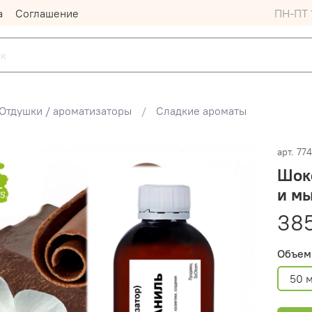
а
Соглашение
ПН-ПТ 1
Отдушки / ароматизаторы
Сладкие ароматы
арт.
774
Шоко
и м
38
Объем
50 