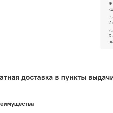
Очищ
Жиро
Ср
2 
Ус
Х
н
атная доставка в пункты выдачи
реимущества