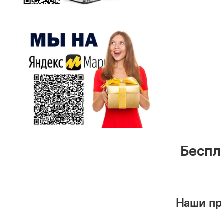
Беспл
Наши п