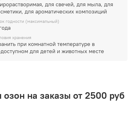
ающие продукты до 5%
растворимая, для свечей, для мыла, для
косметики, для ароматических композиций
ок годности (максимальный)
года
ловия хранения
ранить при комнатной температуре в
едоступном для детей и животных месте
 озон на заказы от 2500 руб