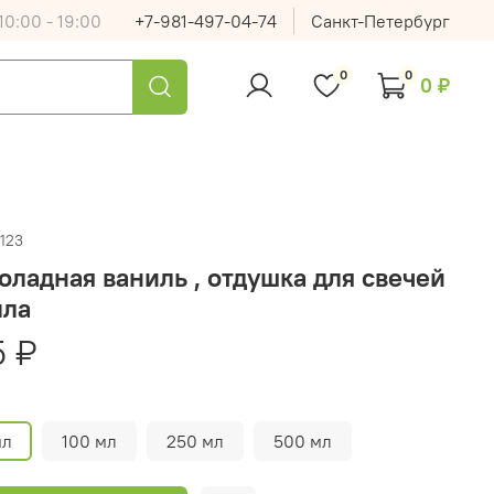
0:00 - 19:00
+7-981-497-04-74
Санкт-Петербург
0
0
0 ₽
123
ладная ваниль , отдушка для свечей
ыла
5 ₽
мл
100 мл
250 мл
500 мл