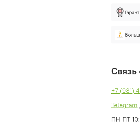
Гаран
Больш
Связь 
+7 (981) 
Telegram
ПН-ПТ 10