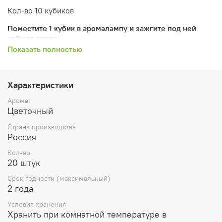
Кол-во 10 кубиков
Поместите 1 кубик в аромалампу и зажгите под ней
чайную свечу
Показать полностью
Воск для аромалампы наполнит ваш дом приятным
ароматом. Вы можете в любой момент заменить воск
другим, выбрав аромат, соответствующий вашему
Характеристики
настроению..
Аромат
Никогда не оставляйте расплавленный воск в
Цветочный
аромалампе без присмотра или вблизи
легковоспламеняющихся предметов. Не храните в
Страна производства
доступном для детей и животных месте.
Россия
Кол-во
20 штук
Срок годности (максимальный)
2 года
Условия хранения
Хранить при комнатной температуре в