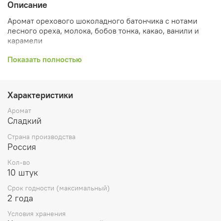
Описание
Аромат орехового шоколадного батончика с нотами
лесного ореха, молока, бобов тонка, какао, ванили и
карамели
Кол-во 10 кубиков
Показать полностью
Вес 60 гр
Поместите 1 кубик в аромалампу и зажгите под ней
Характеристики
чайную свечу
Аромат
Сладкий
Воск для аромалампы наполнит ваш дом приятным
ароматом. Вы можете в любой момент заменить воск
Страна производства
другим, выбрав аромат, соответствующий вашему
Россия
настроению..
Кол-во
Никогда не оставляйте расплавленный воск в
10 штук
аромалампе без присмотра или вблизи
Срок годности (максимальный)
легковоспламеняющихся предметов. Не храните в
2 года
доступном для детей и животных месте.
Условия хранения