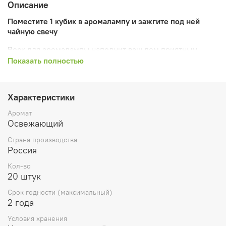
Описание
Поместите 1 кубик в аромалампу и зажгите под ней
чайную свечу
Воск для аромалампы наполнит ваш дом приятным
ароматом. Вы можете в любой момент заменить воск
Показать полностью
другим, выбрав аромат, соответствующий вашему
настроению..
Характеристики
Никогда не оставляйте расплавленный воск в
аромалампе без присмотра или вблизи
Аромат
легковоспламеняющихся предметов. Не храните в
Освежающий
доступном для детей и животных месте.
Страна производства
Россия
Кол-во
20 штук
Срок годности (максимальный)
2 года
Условия хранения