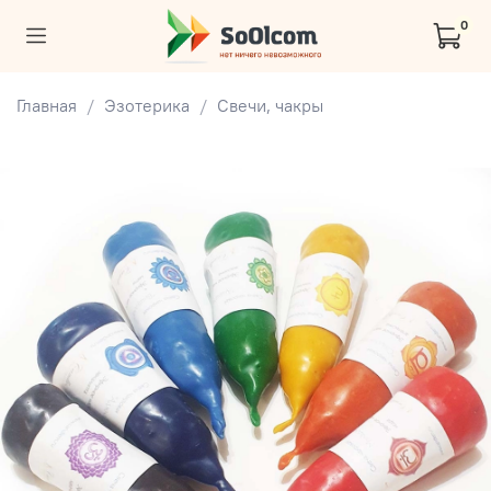
0
Главная
Эзотерика
Свечи, чакры