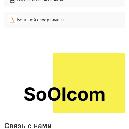
эфирными маслами
Сделаны полностью вручную мастером
Большой ассортимент
Размер свечи каждой 14х3 см
Время горения 5 часов
Муладхара
– отвечает за связь человека с землёй,
Нижним Миром и родовой линией. Утверждает
человека как плотское существо, в чём-то роднит его с
животными. Это чакра, которая способна наполнить
человека первобытной жизненной энергией разбудить
в нём инстинкт выживания и «укрепления» в сфере
своего обитания. Люди с повышенным её проявлением
часто витальны и порою агрессивны, хотя в
окультуренном варианте могут быть домашними и
хозяйственными.
Свадхистана
– является чакрой секса, общения и
животной эмоциональности. Человек с
доминированием этой чакры будет словоохотливым,
Связь с нами
похотливым и склонным к плотским удовольствиям. Как