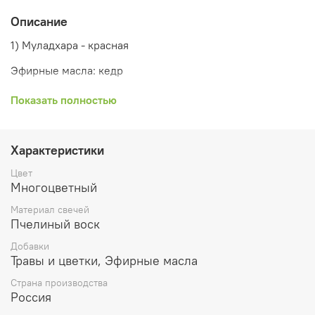
Описание
1) Муладхара - красная
Эфирные масла: кедр
Добавки: гвоздика, розмарин
Показать полностью
2) Свадхистана - оранжевая
Эфирные масла: иланг-иланг
Характеристики
Добавки: апельсин, ваниль
Цвет
Многоцветный
3) Манипура - желтая
Материал свечей
Эфирные масла: лимон
Пчелиный воск
Добавки
Добавки: ромашка, розмарин
Травы и цветки, Эфирные масла
4) Анахата - зеленая
Страна производства
Россия
Эфирные масла: жасмин