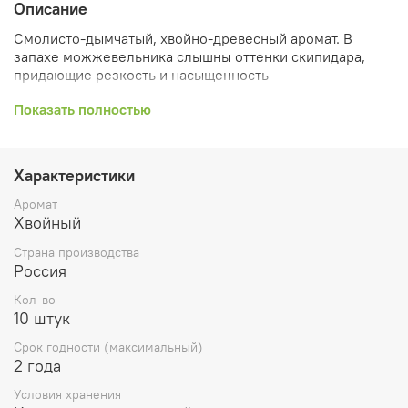
Описание
Смолисто-дымчатый, хвойно-древесный аромат. В
запахе можжевельника слышны оттенки скипидара,
придающие резкость и насыщенность
Кол-во 10 кубиков
Показать полностью
Вес 60 гр
Поместите 1 кубик в аромалампу и зажгите под ней
Характеристики
чайную свечу
Аромат
Хвойный
Воск для аромалампы наполнит ваш дом приятным
ароматом. Вы можете в любой момент заменить воск
Страна производства
другим, выбрав аромат, соответствующий вашему
Россия
настроению..
Кол-во
Никогда не оставляйте расплавленный воск в
10 штук
аромалампе без присмотра или вблизи
Срок годности (максимальный)
легковоспламеняющихся предметов. Не храните в
2 года
доступном для детей и животных месте.
Условия хранения