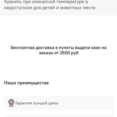
Хранить при комнатной температуре в
легковоспламеняющихся предметов. Не храните в
недоступном для детей и животных месте
доступном для детей и животных месте.
Бесплатная доставка в пункты выдачи озон на
заказы от 2500 руб
Наши преимущества
Гарантия лучшей цены