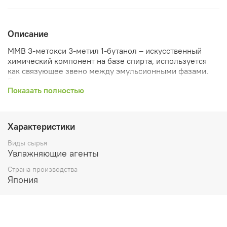
Описание
ММВ 3-метокси 3-метил 1-бутанол – искусственный
химический компонент на базе спирта, используется
как связующее звено между эмульсионными фазами.
Его главными плюсами являются полная
Показать полностью
водорастворимость, мягкий запах, низкая токсичность и
высокая экологичность. К тому же ММВ не относится к
легковоспламеняющимся жидкостям, соответственно
он более безопасен, чем обычный спирт.
Характеристики
Применение
Виды сырья
Увлажняющие агенты
Он применяется в различных косметологических
средствах и парфюмерии:
Страна производства
Япония
как растворитель средств, защищающих от UV-
лучей;
помогает создавать одеколоны без спирта;
эффективно смачивает пигменты;
выступает связывающим агентом в пудровых