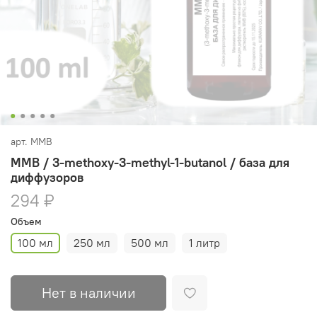
арт.
MMB
MMB / 3-methoxy-3-methyl-1-butanol / база для
диффузоров
294 ₽
Объем
100 мл
250 мл
500 мл
1 литр
Нет в наличии