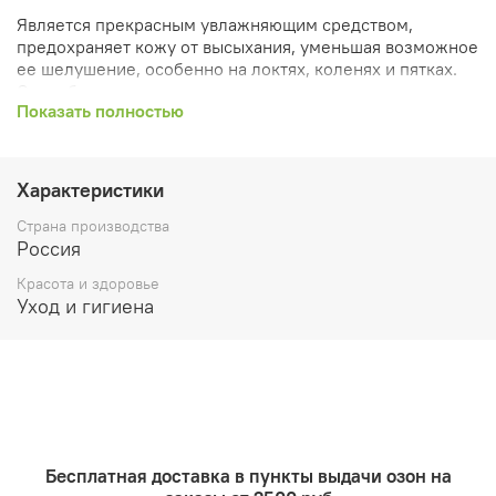
Является прекрасным увлажняющим средством,
предохраняет кожу от высыхания, уменьшая возможное
ее шелушение, особенно на локтях, коленях и пятках.
Способствует улучшению цвета лица и тонуса кожи,
Показать полностью
придавая ей сияние.
Описание
Характеристики
Питание
Страна производства
Увлажнение
Россия
Упругость кожи
Красота и здоровье
Применять в чистом виде и для обогащения
Уход и гигиена
косметических средств (кремов, лосьонов, бальзамов,
т.д.). Для ухода за кожей лица - нанести по массажным
линиям.
Бесплатная доставка в пункты выдачи озон на