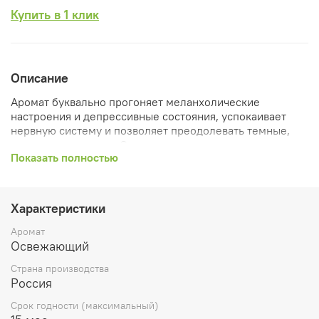
Купить в 1 клик
Описание
Аромат буквально прогоняет меланхолические
настроения и депрессивные состояния, успокаивает
нервную систему и позволяет преодолевать темные,
навязчивые эмоции. С помощью мелиссового аромата
Показать полностью
можно выйти из шоковых состояний, паники, истерии,
она поднимает настроение и несет внутренне
спокойствие
Характеристики
Аромат высокой насыщенности, который заполнит
собой все ваше пространство
Аромат
Освежающий
Налейте необходимое кол-во жидкости в диффузор,
вставьте бамбуковыми, ротанговыми или из
Страна производства
фиброволокна палочки.
Россия
Срок годности (максимальный)
Дайте время, пока палочки полностью пропитаются