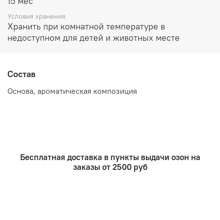
15 мес
составом для полного раскрытия аромата.
Периодически переворачивайте палочки для более
Условия хранения
ощутимого аромата. Регулировать яркость аромата
Хранить при комнатной температуре в
можно количеством палочек во флаконе. Чем их
недоступном для детей и животных месте
больше, тем ярче аромат
.
Состав
Основа, ароматическая композиция
Бесплатная доставка в пункты выдачи озон на
заказы от 2500 руб