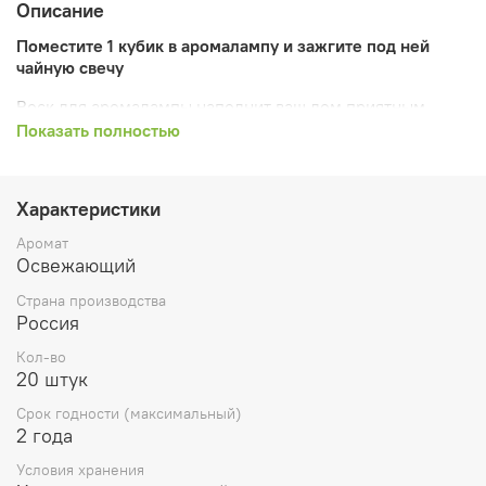
Описание
Поместите 1 кубик в аромалампу и зажгите под ней
чайную свечу
Воск для аромалампы наполнит ваш дом приятным
ароматом. Вы можете в любой момент заменить воск
Показать полностью
другим, выбрав аромат, соответствующий вашему
настроению..
Характеристики
Никогда не оставляйте расплавленный воск в
аромалампе без присмотра или вблизи
Аромат
легковоспламеняющихся предметов. Не храните в
Освежающий
доступном для детей и животных месте.
Страна производства
Россия
Кол-во
20 штук
Срок годности (максимальный)
2 года
Условия хранения