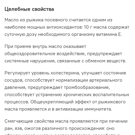
замедленному впитыванию и полному равномерному
распределению рыжик оказывает укрепляющее,
Целебные свойства
регенерирующее и омолаживающее воздействие.
Способствует восстановлению тонуса и упругости,
Масло из рыжика посевного считается одним из
разглаживанию морщинок, препятствует
наиболее мощных антиоксидантов: 10 г масла содержат
воспалительным процессам и помогает сохранить
суточную дозу необходимого организму витамина Е.
свежесть и красоту.
При приеме внутрь масло оказывает
Несмотря на системное влияние и клеточное
общеоздоровительное воздействие, предупреждает
улучшение, рыжиковое масло оказывает быстрые и
видимые эффекты: оно моментально освежает кожу,
системные нарушения, связанные с обменом веществ.
дарит ощущение мягкости и упругости, улучшает
эстетические характеристики, снимает покраснения и
Регулирует уровень холестерина, улучшает состояние
увлажняет.
сосудов, способствует нормализации артериального
давления, предупреждает тромбообразование,
ИСПОЛЬЗОВАНИЕ МАСЛА В УХОДЕ ЗА НОГТЯМИ И
способствует устранению хронических воспалительных
ВОЛОСАМИ
процессов. Общеукрепляющий эффект от рыжикового
Поскольку рыжиковое масло активно воздействует на
масла проявляется и в активизации иммунитета.
клеточном уровне и влияет на водно-липидный баланс,
но не обладает активными питающими или
Смягчающие свойства масла проявляются при лечении
укрепляющими свойствами, то его практически не
ран, язв, ожогов различного происхождения: оно
применяют в уходе за ногтями (только в массажных