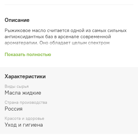
Описание
Рыжиковое масло считается одной из самых сильных
антиоксидантных баз в арсенале современной
ароматерапии. Оно обладает целым спектром
специфических свойств, заметных уже при первом
Показать полностью
применении, но больше всего его ценят за
общеулучшающее и восстанавливающее воздействие.
Масло из семян рыжика посевного активно
Характеристики
восстанавливает водно-жировой баланс кожи. Оно
повышает защитные функции, способность
Виды сырья
противостоять негативным воздействиям, возвращает
Масла жидкие
стабильность и скорость восстановления и обновления
Страна производства
клеток, предупреждает старение эпидермиса. При этом
Россия
восстановление барьерных функций кожи сочетается с
постепенным видимым улучшением окраса.
Красота и здоровье
Уход и гигиена
Являясь носителем витамина F и активных
антиоксидантов, благодаря своему хорошему, но