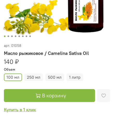
арт.
01058
Масло рыжиковое / Camelina Sativa Oil
140 ₽
Объем
100 мл
250 мл
500 мл
1 литр
В корзину
Купить в 1 клик