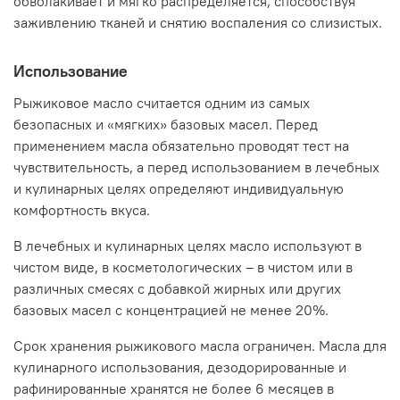
обволакивает и мягко распределяется, способствуя
кремах или в лечебной косметике для кожи рук).
заживлению тканей и снятию воспаления со слизистых.
В сфере ухода за волосами рыжиковое масло считается
одним из самых эффективных смягчающих
инструментов: оно способно сделать волосы мягкими и
Использование
послушными буквально за одну процедуру. Но для
Рыжиковое масло считается одним из самых
проявления этого таланта масло нужно использовать в
методах длительного воздействия – масках и
безопасных и «мягких» базовых масел. Перед
бальзамах.
применением масла обязательно проводят тест на
чувствительность, а перед использованием в лечебных
и кулинарных целях определяют индивидуальную
комфортность вкуса.
В лечебных и кулинарных целях масло используют в
чистом виде, в косметологических – в чистом или в
различных смесях с добавкой жирных или других
базовых масел с концентрацией не менее 20%.
Срок хранения рыжикового масла ограничен. Масла для
кулинарного использования, дезодорированные и
рафинированные хранятся не более 6 месяцев в