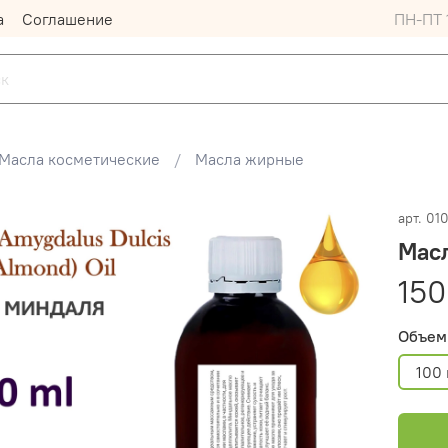
а
Соглашение
ПН-ПТ 1
Масла косметические
Масла жирные
арт.
010
Мас
150
Объем
100