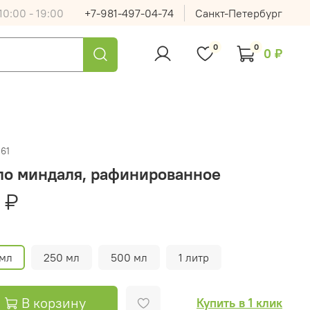
0:00 - 19:00
+7-981-497-04-74
Санкт-Петербург
0
0
0 ₽
61
ло миндаля, рафинированное
 ₽
 мл
250 мл
500 мл
1 литр
В корзину
Купить в 1 клик