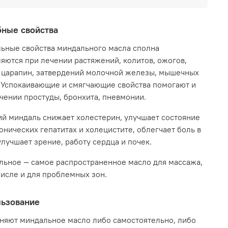
льное масло хорошо впитывается кожей,
вает противовоспалительное, регенерирующее
ные свойства
изирующее действие.
ьные свойства миндального масла сполна
ет раздражение, устраняет сухость и
яются при лечении растяжений, колитов, ожогов,
оватость кожи, питает и очищает кожу,
 царапин, затвердений молочной железы, мышечных
ает её водный баланс.
 Успокаивающие и смягчающие свойства помогают и
чении простуды, бронхита, пневмонии.
ьзуется для ежедневной очистки
вительной и сухой кожи, для лечения
й миндаль снижает холестерин, улучшает состояние
жней, приготовления различных масок и для
онических гепатитах и холецистите, облегчает боль в
жа, как основа для разбавления эфирных масел.
улучшает зрение, работу сердца и почек.
льное масло применяют для ухода за сухими
ьное — самое распространенное масло для массажа,
ами, оно придаёт им блеск, смягчает и
числе и для проблемных зон.
лирует рост.
ьзуется в косметических препаратах, обладает
ьзование
им смягчающим и питательным действием.
няют миндальное масло либо самостоятельно, либо