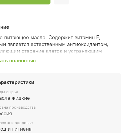
ание
е питающее масло. Содержит витамин Е,
ый является естественным антиоксидантом,
ляющим старение клеток и устраняющим
лительные процессы на коже, а также витамин F,
ать полностью
ый нормализует функцию сальных желез и
преждает расширение пор, способствует росту
 и сохраняет их эластичность и блеск.
арактеристики
льное масло регулирует проницаемость
ды сырья
рмального барьера, липидный и водный баланс
асла жидкие
 активизирует процесс регенерации клеток.
рана производства
оссия
тся идеальным массажным средством,
няется самостоятельно и в сочетании с другими
асота и здоровье
ми, в частности, для лечения целлюлита.
од и гигиена