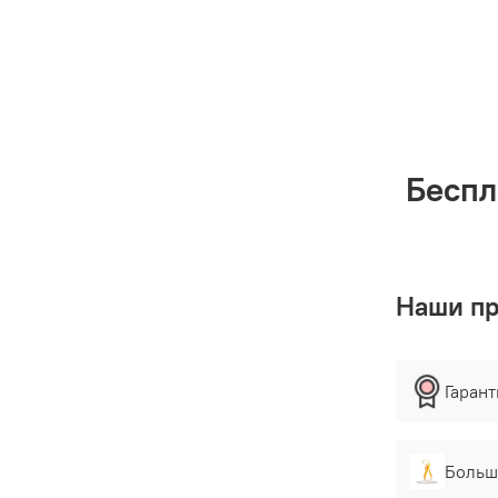
Беспл
Наши п
Гаран
Больш