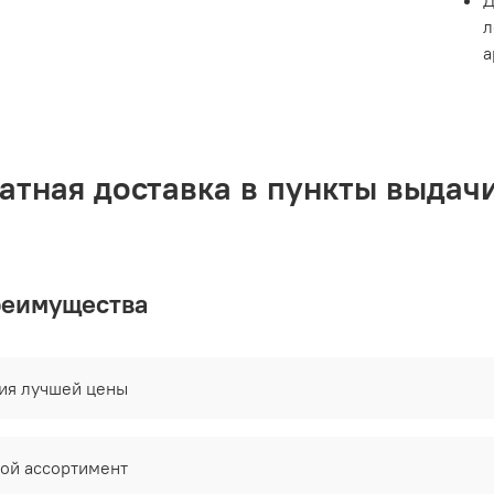
ровны
л
- исп
а
ожога
- огр
- сух
атная доставка в пункты выдачи
- гер
- сух
- в с
реимущества
- при
лица,
тия лучшей цены
- для
Может
други
ой ассортимент