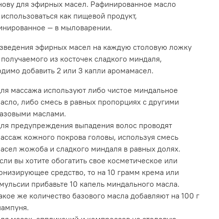
льное масло вводится в состав питательного и
нову для эфирных масел. Рафинированное масло
няющего молочка для тела, ночные кремы для
использоваться как пищевой продукт,
 средства для шеи и декольте, кремы для рук.
инированное — в мыловарении.
вает противовоспалительное, омолаживающее,
азведения эфирных масел на каждую столовую ложку
щее и увлажняющее действие, используется как
 получаемого из косточек сладкого миндаля,
воожоговое, болеутоляющее и смягчающее
димо добавить 2 или 3 капли аромамасел.
тво.
ля массажа используют либо чистое миндальное
нение:
асло, либо смесь в равных пропорциях с другими
 ухода за проблемными (воспаленными)
азовыми маслами.
ками тела и склонными к снижению упругости
ля предупреждения выпадения волос проводят
ассаж кожного покрова головы, используя смесь
 сухой и нормальной, а также утомленной,
асел жожоба и сладкого миндаля в равных долях.
ой кожи (оживляет ее и разглаживает морщинки
сли вы хотите обогатить свое косметическое или
ле и лице, особенно вокруг глаз)
онизирующее средство, то на 10 грамм крема или
мульсии прибавьте 10 капель миндального масла.
 ухода за чувствительной, склонной к
акое же количество базового масла добавляют на 100 г
ажению кожей и видимым сосудистым рисунком
ампуня.
й: придает коже бархатистый оттенок и красивый
ля масок, аппликаций и компрессов на столовую