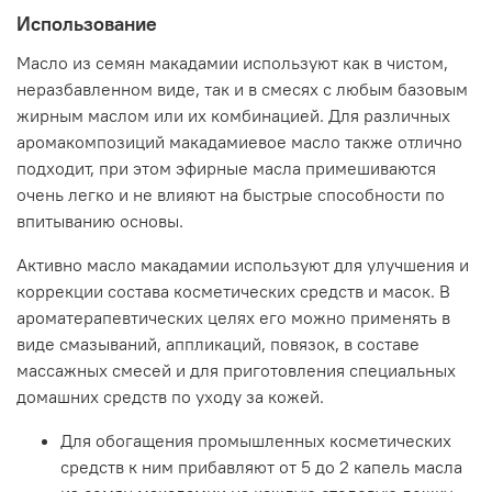
шелушения, солнечных ожогов, раздражений,
Использование
пересушивания. Уникальные успокаивающие свойства
проявляются и в воздействии на фотодерматиты.
Масло из семян макадамии используют как в чистом,
неразбавленном виде, так и в смесях с любым базовым
В составе массажных смесей оказывает
жирным маслом или их комбинацией. Для различных
корректирующий эффект при ожирении.
аромакомпозиций макадамиевое масло также отлично
В уходе за волосами масло оказывает также очень
подходит, при этом эфирные масла примешиваются
быстрый эффект, делая их мягкими и послушными.
очень легко и не влияют на быстрые способности по
Эффективно восстанавливает структуру и силу сухих
впитыванию основы.
волос, а также способствует глубокой регенерации
окрашенных или пострадавших в результате
Активно масло макадамии используют для улучшения и
химической завивки волос.
коррекции состава косметических средств и масок. В
Данное масло удивительно хорошо и ровно
ароматерапевтических целях его можно применять в
распределяется по всей длине волоса и выравнивает
виде смазываний, аппликаций, повязок, в составе
его структуру: разница в текстуре волоса на кончиках и
массажных смесей и для приготовления специальных
у корней после цикла процедур или масок становится
почти незаметной.
домашних средств по уходу за кожей.
Проникающие свойства этого базового масла
Для обогащения промышленных косметических
позволяют использовать его для очищения кожи, в том
средств к ним прибавляют от 5 до 2 капель масла
числе и для ежедневного снятия макияжа.