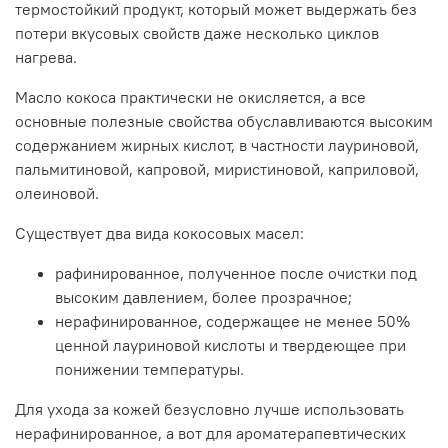
лауриновая кислота
термостойкий продукт, который может выдержать без
потери вкусовых свойств даже несколько циклов
миристиновая кислота
нагрева.
пальмитиновая кислота
Масло кокоса практически не окисляется, а все
каприловая кислота
основные полезные свойства обуславливаются высоким
содержанием жирных кислот, в частности лауриновой,
олеиновая кислота
пальмитиновой, капровой, миристиновой, каприловой,
каприновая кислота
олеиновой.
стеариновая кислота
Существует два вида кокосовых масел:
линоленовая кислота
рафинированное, полученное после очистки под
арахидоновая кислота
высоким давлением, более прозрачное;
нерафинированное, содержащее не менее 50%
капровая кислота
ценной лауриновой кислоты и твердеющее при
Масло кокоса применяется:
понижении температуры.
- в мыловарении
Для ухода за кожей безусловно лучше использовать
нерафинированное, а вот для ароматерапевтических
- для приготовления массажных плиток и смесей