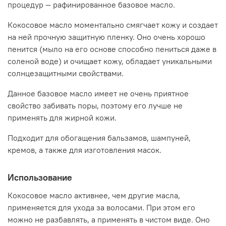
процедур — рафинированное базовое масло.
- в бальзамах для губ
Кокосовое масло моментально смягчает кожу и создает
- при изготовлении масок и бальзамов для волос
на ней прочную защитную пленку. Оно очень хорошо
- в кремоварении
пенится (мыло на его основе способно пениться даже в
соленой воде) и очищает кожу, обладает уникальными
солнцезащитными свойствами.
Данное базовое масло имеет не очень приятное
свойство забивать поры, поэтому его лучше не
применять для жирной кожи.
Подходит для обогащения бальзамов, шампуней,
кремов, а также для изготовления масок.
Использование
Кокосовое масло активнее, чем другие масла,
применяется для ухода за волосами. При этом его
можно не разбавлять, а применять в чистом виде. Оно