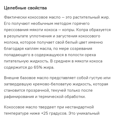
пленку. Еще одно достоинство масла кокоса - его
Целебные свойства
полная усваиваемость кожей. Масло увлажняет, питает
и защищает кожу. Подходит для всех типов кожи, иногда
Фактически кокосовое масло — это растительный жир.
на очень жирной коже может способствовать
Его получают необычным методом горячего
образованию комедонов. Масло кокоса – прекрасное
средство для массажа. Оно моментально делает кожу
прессования мякоти кокоса — копры. Копра образуется
мягкой. При регулярном использовании препятствует
в результате уплотнения и загустения кокосового
образованию трещин на руках и пятках. Также маслом
молока, которое получает свой белый цвет именно
можно снимать макияж, в том числе и вокруг глаз.
благодаря каплям масла, по мере созревания
Кокосовое масло в жидком виде хорошо смешивается с
попадающего в содержащуюся в полости ореха
другими базовыми маслами, а также с косметическими
продуктами.
питательную жидкость. В среднем в мякоти кокоса
содержится до 65% жира.
Метод получения:
получают методом холодного
прессования из высушенной мякоти кокосового ореха
Внешне базовое масло представляет собой густую или
затвердевшую кремово-беловатую жидкость, которая
Температура плавления
: 23-25 °C
становится прозрачной, текучей только после
Хранение:
в сухом, прохладном месте, не допуская
рафинирования и термической обработки.
попадания прямых солнечных лучей
Кокосовое масло твердеет при нестандартной
Химический состав:
температуре ниже +25 градусов. Это уникальный