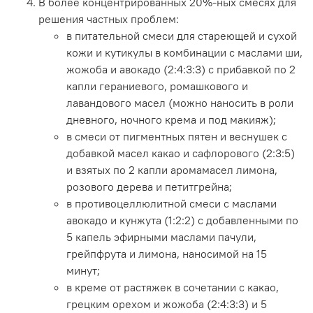
В более концентрированных 20%-ных смесях для
решения частных проблем:
в питательной смеси для стареющей и сухой
кожи и кутикулы в комбинации с маслами ши,
жожоба и авокадо (2:4:3:3) с прибавкой по 2
капли гераниевого, ромашкового и
лавандового масел (можно наносить в роли
дневного, ночного крема и под макияж);
в смеси от пигментных пятен и веснушек с
добавкой масел какао и сафлорового (2:3:5)
и взятых по 2 капли аромамасел лимона,
розового дерева и петитгрейна;
в противоцеллюлитной смеси с маслами
авокадо и кунжута (1:2:2) с добавленными по
5 капель эфирными маслами пачули,
грейпфрута и лимона, наносимой на 15
минут;
в креме от растяжек в сочетании с какао,
грецким орехом и жожоба (2:4:3:3) и 5