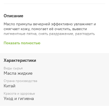
Описание
Масло примулы вечерней эффективно увлажняет и
смягчает кожу, помогает её очистить, вывести
пигментные пятна, снять раздражение, разгладить
морщинки, восстановить поврежденную кожу.
Показать полностью
Эффективно применяется при экземе и псориазе, так
как обладает выраженным противоаллергическим и
противовоспалительным действием. Предотвращает
старение, делает кожу молодой и красивой. Гамма-
Характеристики
линоленовая кислота, входящая в состав масла,
является уникальным элементом, может
Виды сырья
непосредственно участвовать в липидном обмене
Масла жидкие
веществ, контролировать возникновение жировых
Страна производства
клеток, ускорять расщепление жиров и тем самым
Китай
достичь эффекта похудения.
Красота и здоровье
Процент ввода:
Уход и гигиена
5-15% — кремы и бальзамы для тела и лица;