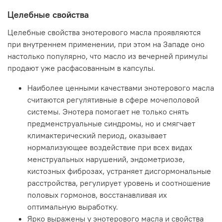
4-7-% — средства для волос;
8-12% — бальзамы для губ, кремы для ногтей и
Целебные свойства
кутикулы;
15-50-% — смеси растительных масел.
Целебные свойства энотерового масла проявляются
при внутреннем применении, при этом на Западе оно
Свойства:
настолько популярно, что масло из вечерней примулы
увлажняющее;
продают уже расфасованным в капсулы.
капилляроукрепляющее;
питательное;
Наиболее ценными качествами энотерового масла
смягчающее;
считаются регулятивные в сфере мочеполовой
отбеливающее;
системы. Энотера помогает не только снять
стимулирующее рост новых клеток.
предменструальные синдромы, но и смягчает
Применение:
климактерический период, оказывает
нормализующее воздействие при всех видах
проблемная кожа — гели и кремы;
менструальных нарушений, эндометриозе,
возрастная кожа — активные сыворотки и
кистозных фиброзах, устраняет дисгормональные
уходовые средства;
атипичная кожа — кремы и смеси масел;
расстройства, регулирует уровень и соотношение
препараты после бритья;
половых гормонов, восстанавливая их
лечебные препараты (основы для массажа и
оптимальную выработку.
растирания);
Ярко выражены у энотерового масла и свойства
уход за кожей после агрессивных воздействий