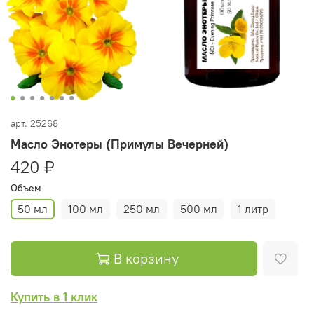
арт.
25268
Масло Энотеры (Примулы Вечерней)
420 ₽
Объем
50 мл
100 мл
250 мл
500 мл
1 литр
В корзину
Купить в 1 клик