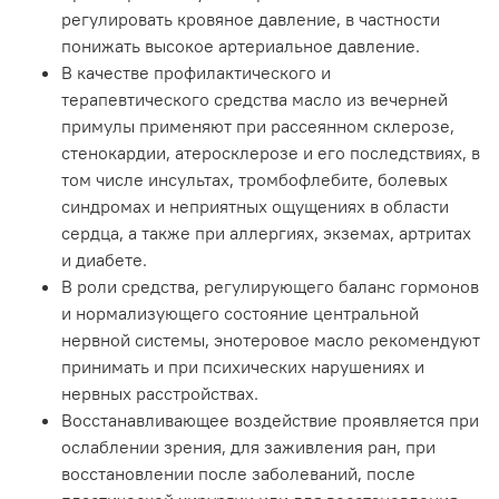
регулировать кровяное давление, в частности
(хлорная вода, солнце, обветривание);
уход за волосами (питает кожу головы, снимает
понижать высокое артериальное давление.
сухость);
В качестве профилактического и
питательные кремы для ногтей и кутикулы.
терапевтического средства масло из вечерней
примулы применяют при рассеянном склерозе,
Условия хранения:
в прохладном темном месте в плотно
закрытой таре.
стенокардии, атеросклерозе и его последствиях, в
том числе инсультах, тромбофлебите, болевых
синдромах и неприятных ощущениях в области
сердца, а также при аллергиях, экземах, артритах
и диабете.
В роли средства, регулирующего баланс гормонов
и нормализующего состояние центральной
нервной системы, энотеровое масло рекомендуют
принимать и при психических нарушениях и
нервных расстройствах.
Восстанавливающее воздействие проявляется при
ослаблении зрения, для заживления ран, при
восстановлении после заболеваний, после