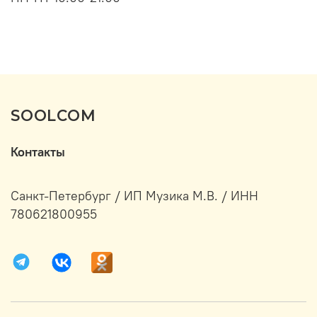
оставить на всю ночь. Утром следует умыться с
помощью очищающего средства. Максимальная
продолжительность курса – до трех недель.
Процедура позволит восстановить поврежденные
наращиванием ресницы и окрашиванием – брови.
SOOLCOM
Контакты
Санкт-Петербург / ИП Музика М.В. / ИНН
780621800955