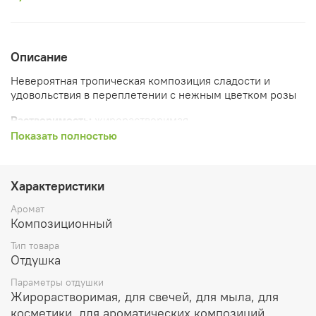
Описание
Невероятная тропическая композиция сладости и
удовольствия в переплетении с нежным цветком розы
Растворимость:
жирорастворимая
Показать полностью
Рекомендуемый процент ввода:
Растительные воски и парафин используется до 10%
Характеристики
Ароматичекие саше и благовония до 50%
Аромат
Лосьоны и парфюмерия до 5%
Композиционный
Тип товара
Масла для ванны, мыло, гели до 5%
Отдушка
Очищающие продукты до 5%
Параметры отдушки
Жирорастворимая, для свечей, для мыла, для
Подходит для использования в мыле с нуля.
косметики, для ароматических композиций