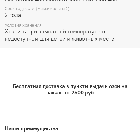
Интенсивность запаха мыла определяется
Срок годности (максимальный)
концентрацией в нем ароматизатора или отдушки.
2 года
Условия хранения
Хранить при комнатной температуре в
недоступном для детей и животных месте
Бесплатная доставка в пункты выдачи озон на
заказы от 2500 руб
Наши преимущества